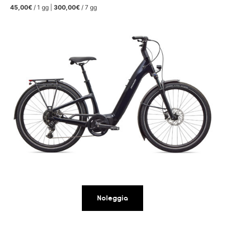
45,00€
/ 1 gg |
300,00€
/ 7 gg
Noleggia