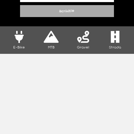
Iscriviti
E-Bike
MTB
Gravel
Strada
Taddei Bike Rentals è un distaccamento del negozio
Taddei Store e Service di Santa Croce sull’Arno (PI)
Rivenditore ufficiale Specialized Elite Store.